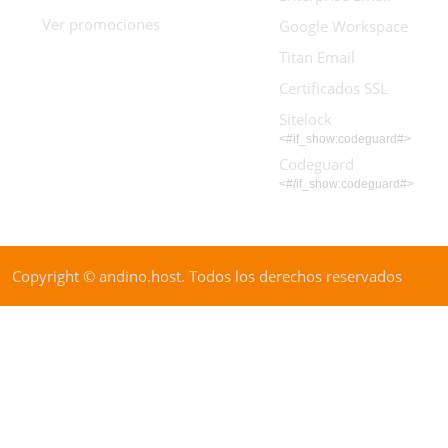
Ver promociones
Google Workspace
Titan Email
Certificados SSL
Sitelock
<#if_show:codeguard#>
Codeguard
<#/if_show:codeguard#>
Copyright © andino.host. Todos los derechos reservados