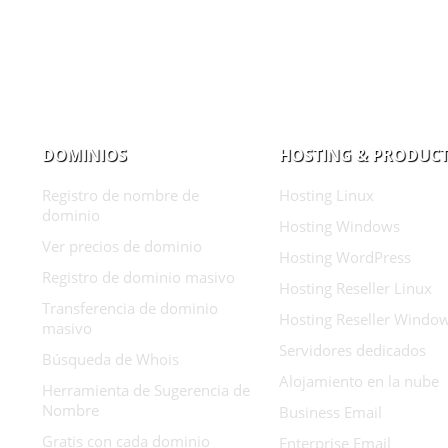
DOMINIOS
HOSTING & PRODUC
Registro de nombre de
Hosting Linux
dominio
Hosting Windows
Ver precios de dominio
Hosting WordPress
Registro de dominio masivo
Hosting Reseller Linux
Transferencia de dominio
Hosting Reseller Windo
masivo
Servidores dedicados
Búsqueda de Whois
Alojamiento en la nube
Herramienta de Sugerencia de
Nombre
Business Email
Gratis con cada dominio
Enterprise Email