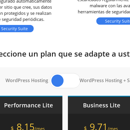
figurado automáticamente
malware con las av
r sitio que cree, sus datos
herramientas de seguridad
n protegidos y se realizan
 seguridad periódicas.
Security Suit
Security Suite
eccione un plan que se adapte a us
WordPress Hosting
WordPress Hosting + Se
Performance Lite
Business Lite
8,15
9,71
$
$
/mes
/mes