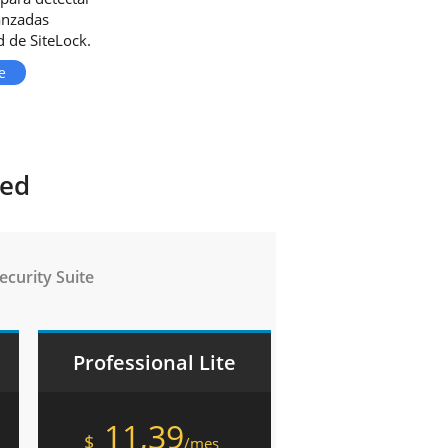
anzadas
 de SiteLock.
e
ted
curity Suite
Professional Lite
11,39
$
/mes