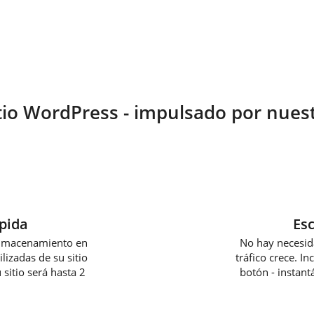
tio WordPress - impulsado por nues
pida
Es
almacenamiento en
No hay necesid
lizadas de su sitio
tráfico crece. I
sitio será hasta 2
botón - instan