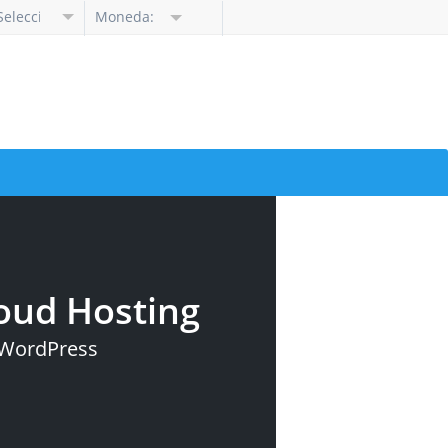
Seleccione
Moneda:
idioma
oud Hosting
a WordPress