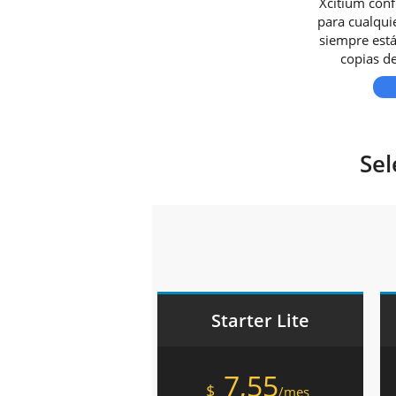
Xcitium con
para cualquie
siempre está
copias de
Sel
Starter Lite
7,55
$
/mes