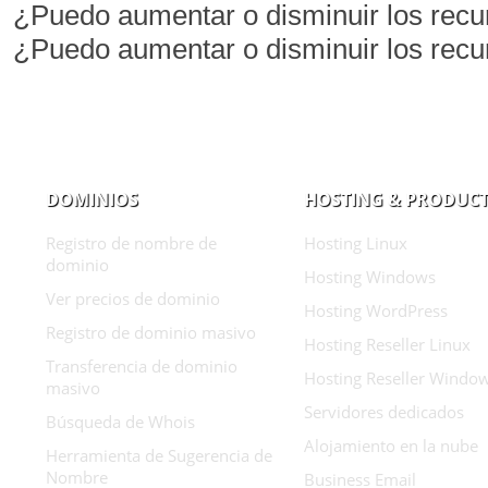
¿Puedo aumentar o disminuir los recu
¿Puedo aumentar o disminuir los recu
DOMINIOS
HOSTING & PRODUC
Registro de nombre de
Hosting Linux
dominio
Hosting Windows
Ver precios de dominio
Hosting WordPress
Registro de dominio masivo
Hosting Reseller Linux
Transferencia de dominio
Hosting Reseller Windo
masivo
Servidores dedicados
Búsqueda de Whois
Alojamiento en la nube
Herramienta de Sugerencia de
Nombre
Business Email