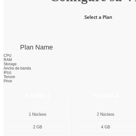
Select a Plan
Plan Name
CPU
RAM
Storage
Ancho de banda
IP(s)
Tenure
Price
NVMe 2
NVMe 4
1 Núcleos
2 Núcleos
2 GB
4 GB