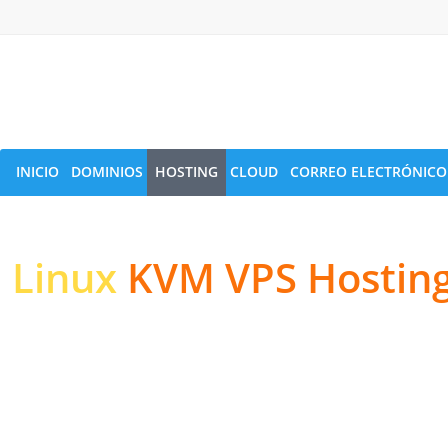
INICIO
DOMINIOS
HOSTING
CLOUD
CORREO ELECTRÓNICO
Linux
KVM VPS Hostin
High-performance Serv
Websites & Applicatio
High-performance NVMe