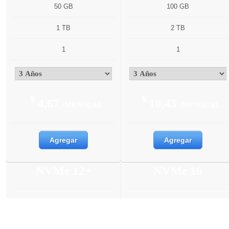
50 GB
100 GB
1 TB
2 TB
1
1
$
$
4,67
10,43
/MENSUAL
/MENSUAL
Agregar
Agregar
NVMe 12+
NVMe 16
6 Núcleos
6 Núcleos
12 GB
16 GB