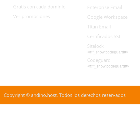
Gratis con cada dominio
Enterprise Email
Ver promociones
Google Workspace
Titan Email
Certificados SSL
Sitelock
<#if_show:codeguard#>
Codeguard
<#/if_show:codeguard#>
Copyright © andino.host. Todos los derechos reservados