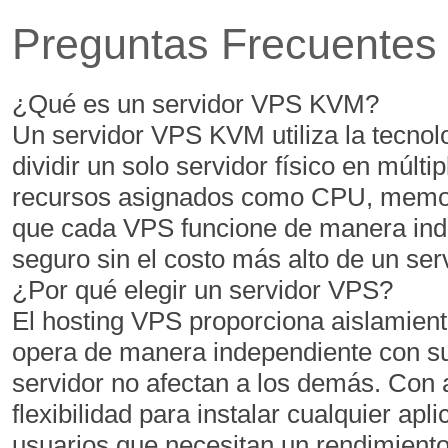
Preguntas Frecuentes
350 GB
400 GB
5 TB
6 TB
¿Qué es un servidor VPS KVM?
1
1
Un servidor VPS KVM utiliza la tecnol
dividir un solo servidor físico en múlt
recursos asignados como CPU, memori
$
$
40,67
46,43
que cada VPS funcione de manera inde
/MENSUAL
/MENSUAL
seguro sin el costo más alto de un ser
¿Por qué elegir un servidor VPS?
Agregar
Agregar
El hosting VPS proporciona aislamient
opera de manera independiente con su
If not satisfied, get your mo
servidor no afectan a los demás. Con ac
flexibilidad para instalar cualquier apl
usuarios que necesitan un rendimiento c