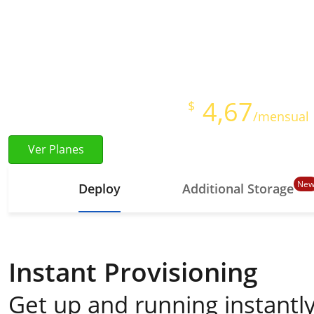
Aprovisionamiento Inst
Full Root Access
Starts at just
4,67
$
/mensual
Ver Planes
Ne
Deploy
Additional Storage
Instant Provisioning
Get up and running instantly