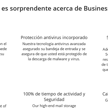
 es sorprendente acerca de Busines
Protección antivirus incorporado
n el
Nuestra tecnología antivirus avanzada
uede
asegurado su bandeja de entrada y se
Ad
 su
asegura de que usted está protegido de
5
la descarga de malware y virus.
res
de 
que
100% de tiempo de actividad y
Ca
Seguridad
G
Our high-end mail storage
t of