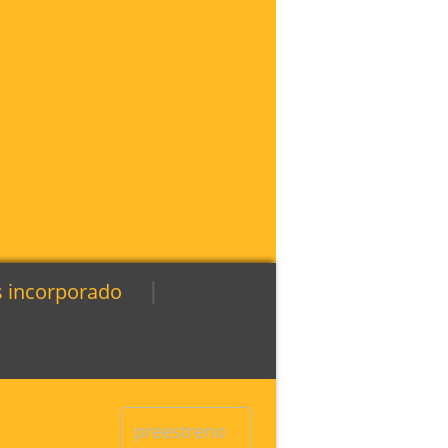
|
s incorporado
preestreno