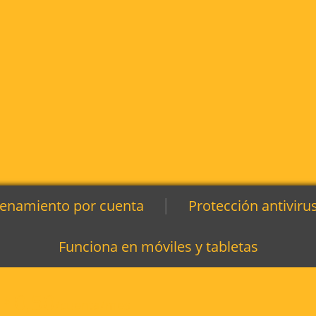
|
enamiento por cuenta
Protección antiviru
Funciona en móviles y tabletas
0,50
$
/cuenta/mes