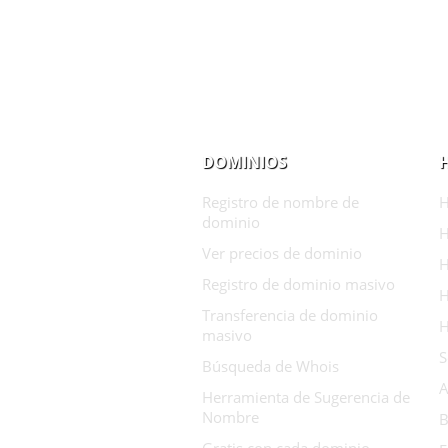
DOMINIOS
Registro de nombre de
H
dominio
H
Ver precios de dominio
H
Registro de dominio masivo
H
Transferencia de dominio
H
masivo
S
Búsqueda de Whois
A
Herramienta de Sugerencia de
Nombre
B