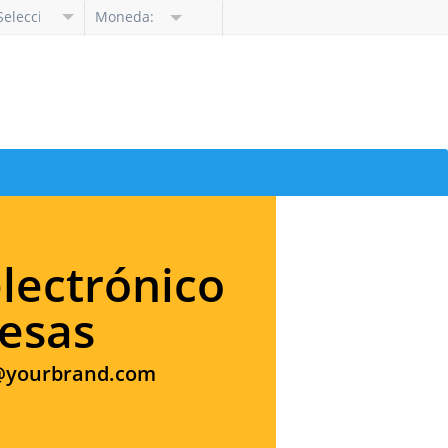
Seleccione
Moneda:
idioma
lectrónico
esas
@yourbrand.com