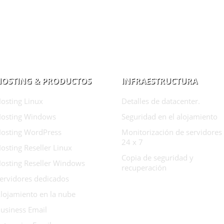
HOSTING & PRODUCTOS
INFRAESTRUCTURA
osting Linux
Detalles de datacenter.
osting Windows
Seguridad en el alojamiento
osting WordPress
Monitorización de servidores
24 x 7
osting Reseller Linux
Copia de seguridad y
osting Reseller Windows
recuperación
ervidores dedicados
lojamiento en la nube
usiness Email