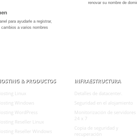
renovar su nombre de domin
men
anel para ayudarle a registrar,
os cambios a varios nombres
HOSTING & PRODUCTOS
INFRAESTRUCTURA
osting Linux
Detalles de datacenter.
osting Windows
Seguridad en el alojamiento
osting WordPress
Monitorización de servidores
24 x 7
osting Reseller Linux
Copia de seguridad y
osting Reseller Windows
recuperación