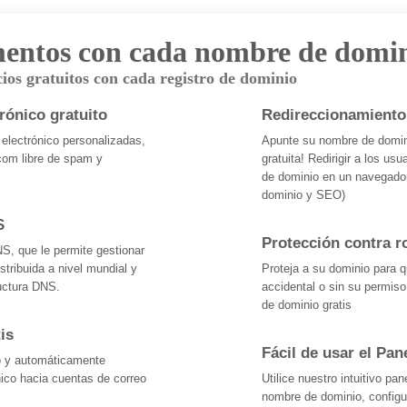
ntos con cada nombre de domin
ios gratuitos con cada registro de dominio
rónico gratuito
Redireccionamiento
 electrónico personalizadas,
Apunte su nombre de domini
om libre de spam y
gratuita! Redirigir a los us
de dominio en un navegado
dominio y SEO)
S
Protección contra 
NS, que le permite gestionar
stribuida a nivel mundial y
Proteja a su dominio para 
uctura DNS.
accidental o sin su permis
de dominio gratis
is
Fácil de usar el Pan
to y automáticamente
nico hacia cuentas de correo
Utilice nuestro intuitivo pa
nombre de dominio, configur