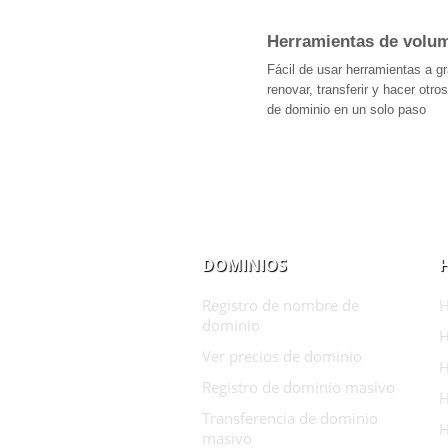
Herramientas de volu
Fácil de usar herramientas a gr
renovar, transferir y hacer otr
de dominio en un solo paso
DOMINIOS
Registro de nombre de
H
dominio
H
Ver precios de dominio
H
Registro de dominio masivo
H
Transferencia de dominio
H
masivo