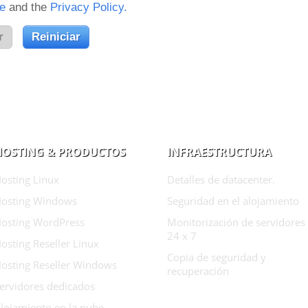
ce
and the
Privacy Policy.
HOSTING & PRODUCTOS
INFRAESTRUCTURA
osting Linux
Detalles de datacenter.
osting Windows
Seguridad en el alojamiento
osting WordPress
Monitorización de servidores
24 x 7
osting Reseller Linux
Copia de seguridad y
osting Reseller Windows
recuperación
ervidores dedicados
lojamiento en la nube