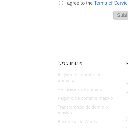
I agree to the
Terms of Servi
DOMINIOS
Registro de nombre de
H
dominio
H
Ver precios de dominio
H
Registro de dominio masivo
H
Transferencia de dominio
H
masivo
S
Búsqueda de Whois
A