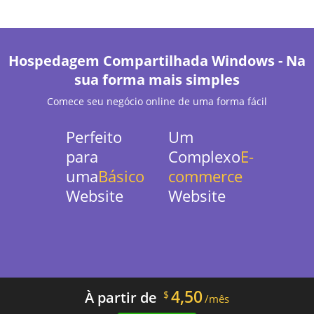
Hospedagem Compartilhada Windows - Na
sua forma mais simples
Comece seu negócio online de uma forma fácil
Perfeito
Um
para
Complexo
E-
uma
Básico
commerce
Website
Website
4,50
À partir de
$
/mês